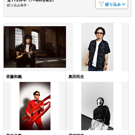
（1～40件を表示）
絞り込み
絞り込み条件：
斉藤和義
奥田民生