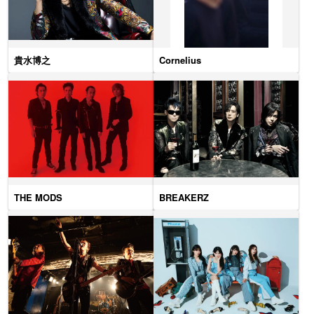
貴水博之
Cornelius
THE MODS
BREAKERZ