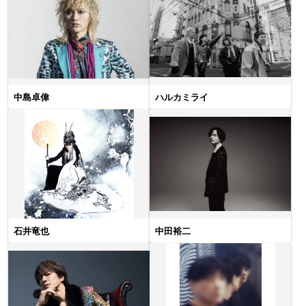
中島卓偉
ハルカミライ
石井竜也
中田裕二