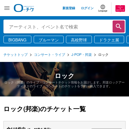
新規登録
ログイン
Language
BIGBANG
ブルーマン
高校野球
ドラクエ展
チケットトップ
コンサート・ライブ
J-POP・邦楽
ロック
ロック
ロック（邦楽）のライブ・コンサートチケット情報をお届けします。邦楽ロックアー
ティストのライブ、コンサートのチケットを予約・購入できます。
ロック(邦楽)のチケット一覧
全115件中