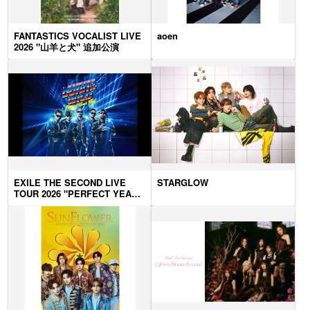
FANTASTICS VOCALIST LIVE
aoen
2026 "山羊と犬" 追加公演
EXILE THE SECOND LIVE
STARGLOW
TOUR 2026 "PERFECT YEAR
BEST ～Born To Be Wild～"