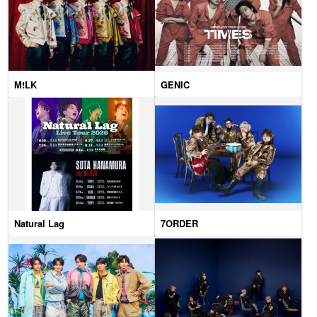
M!LK
GENIC
Natural Lag
7ORDER