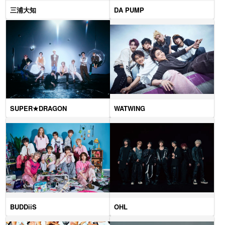
三浦大知
DA PUMP
SUPER★DRAGON
WATWING
BUDDiiS
OHL