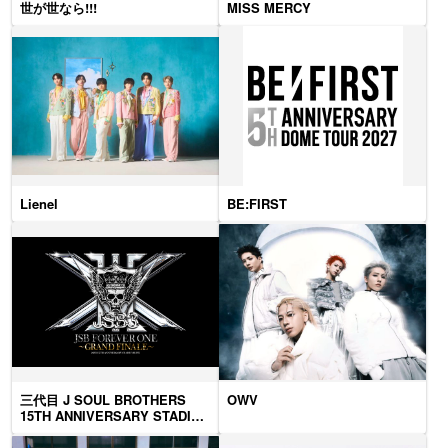
世が世なら!!!
MISS MERCY
Lienel
BE:FIRST
三代目 J SOUL BROTHERS
OWV
15TH ANNIVERSARY STADIUM
LIVE "JSB FOREVER ONE" ～
GRAND FINALE～