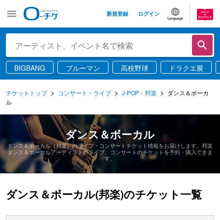
新規登録
ログイン
Language
BIGBANG
ブルーマン
高校野球
ドラクエ展
チケットトップ
コンサート・ライブ
J-POP・邦楽
ダンス＆ボーカ
ル
ダンス＆ボーカル
ダンス＆ボーカル（邦楽）のライブ・コンサートチケット情報をお届けします。邦楽
ダンス＆ボーカルアーティストのライブ、コンサートのチケットを予約・購入できま
す。
ダンス＆ボーカル(邦楽)のチケット一覧