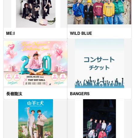
ME:I
WILD BLUE
長嶺龍汰
BANGERS