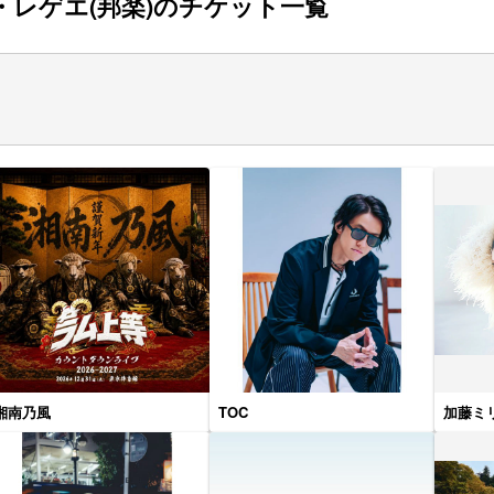
・レゲエ(邦楽)のチケット一覧
湘南乃風
TOC
加藤ミ