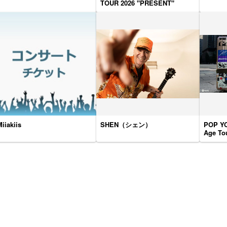
TOUR 2026 "PRESENT"
iiakiis
SHEN（シェン）
POP YO
Age To