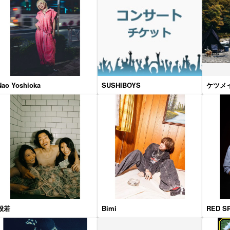
Nao Yoshioka
SUSHIBOYS
ケツメ
般若
Bimi
RED S