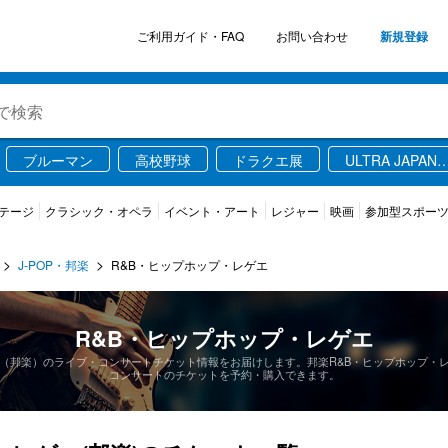
ご利用ガイド・FAQ
お問い合わせ
新規登録
ブルーマン
高校野球
ドラクエ展
ULTRA JAPAN
2026
信
テージ
クラシック・オペラ
イベント・アート
レジャー
映画
参加型スポー
J-POP・邦楽
R&B・ヒップホップ・レゲエ
R&B・ヒップホップ・レゲエ
エ（邦楽）のライブ・コンサートチケット情報をお届けします。邦楽R&B・ヒップホップ・
コンサートのチケットを予約・購入できます。