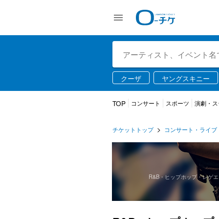
クーザ
ヤングスキニー
TWS
USJ
ライブ配
TOP
コンサート
スポーツ
演劇・ス
チケットトップ
コンサート・ライブ
R&B・ヒップホップ・レゲ