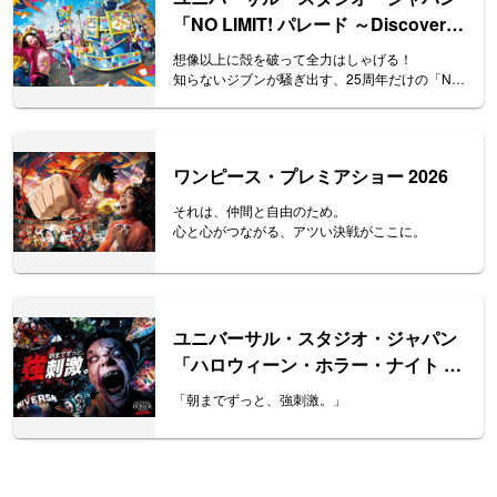
「NO LIMIT! パレード ～Discover
U!!! バージョン～ 」特別鑑賞エリア
想像以上に殻を破って全力はしゃげる！
入場券
知らないジブンが騒ぎ出す、25周年だけの「NO
LIMIT! パレード」が開幕！
ワンピース・プレミアショー 2026
それは、仲間と自由のため。
心と心がつながる、アツい決戦がここに。
ユニバーサル・スタジオ・ジャパン
「ハロウィーン・ホラー・ナイト ～
オールナイト～パス」
「朝までずっと、強刺激。」