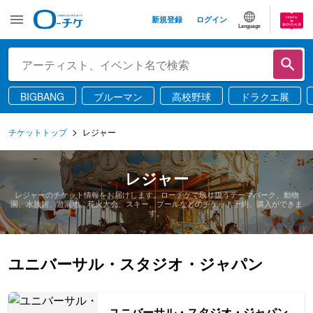
新規登録
ログイン
Language
BIGBANG
ブルーマン
高校野球
ドラクエ展
チケットトップ
レジャー
レジャー
レジャーのチケット情報をお届けします。ローチケで取り扱うテーマパーク、動物
園、水族館、遊園地、花火大会、スキー、プールなどのチケット予約、購入ができま
す。
ユニバーサル・スタジオ・ジャパン
ユニバーサル・スタジオ・ジャパン