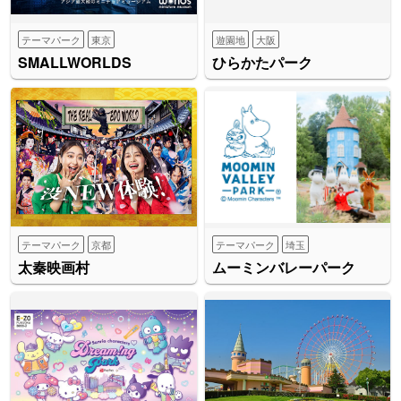
テーマパーク
東京
遊園地
大阪
SMALLWORLDS
ひらかたパーク
テーマパーク
京都
テーマパーク
埼玉
太秦映画村
ムーミンバレーパーク