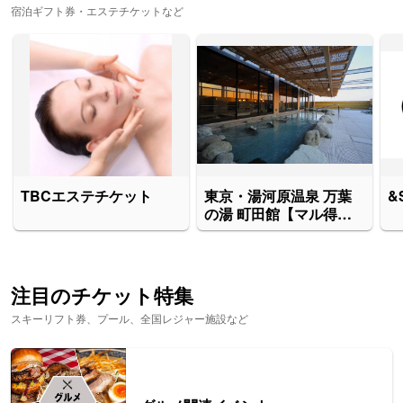
宿泊ギフト券・エステチケットなど
TBCエステチケット
東京・湯河原温泉 万葉
&
の湯 町田館【マル得セ
ット日帰り入館券】
注目のチケット特集
スキーリフト券、プール、全国レジャー施設など