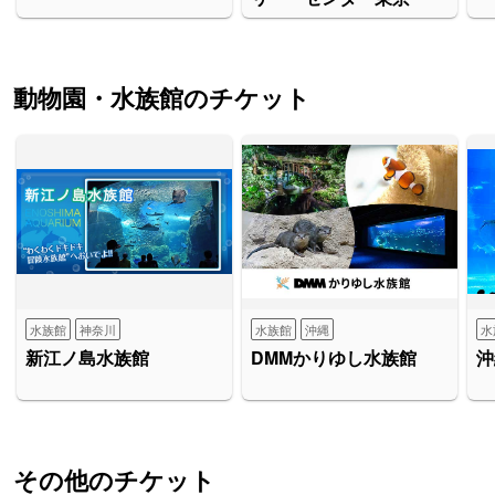
動物園・水族館のチケット
水族館
神奈川
水族館
沖縄
水
新江ノ島水族館
DMMかりゆし水族館
沖
その他のチケット