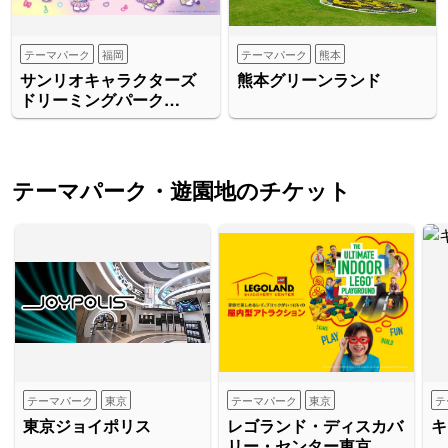
テーマパーク
福岡
テーマパーク
熊本
サンリオキャラクターズ
熊本グリーンランド
ドリーミングパーク
Supported by PayPay
テーマパーク・遊園地のチケット
テーマパーク
東京
テーマパーク
東京
テ
東京ジョイポリス
レゴランド・ディスカバ
キ
リー・センター東京