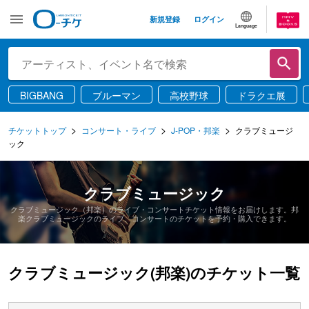
新規登録
ログイン
Language
BIGBANG
ブルーマン
高校野球
ドラクエ展
チケットトップ
コンサート・ライブ
J-POP・邦楽
クラブミュージ
ック
クラブミュージック
クラブミュージック（邦楽）のライブ・コンサートチケット情報をお届けします。邦
楽クラブミュージックのライブ、コンサートのチケットを予約・購入できます。
クラブミュージック(邦楽)のチケット一覧