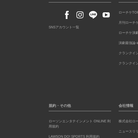
ローチケTOP
月刊ローチ
SNSアカウント一覧
ローチケ演
演劇最強論-i
クランクイ
クランクイ
規約・その他
会社情報
ローソンエンタテインメント ONLINE 利
株式会社ロ
用規約
ニュースリ
LAWSON DO! SPORTS 利用規約