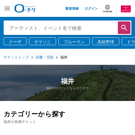
新規登録
ログイン
Language
クーザ
サマソニ
ブルーマン
高校野球
ド
チケットトップ
近畿・北陸
福井
福井
福井のチケットならローチケ
カテゴリーから探す
福井の各種チケット