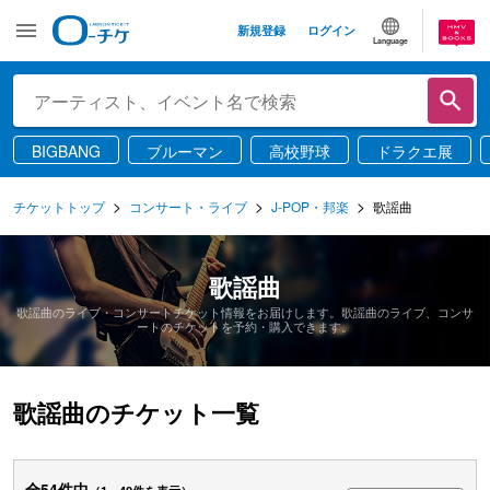
新規登録
ログイン
Language
BIGBANG
ブルーマン
高校野球
ドラクエ展
チケットトップ
コンサート・ライブ
J-POP・邦楽
歌謡曲
歌謡曲
歌謡曲のライブ・コンサートチケット情報をお届けします。歌謡曲のライブ、コンサ
ートのチケットを予約・購入できます。
歌謡曲のチケット一覧
全54件中