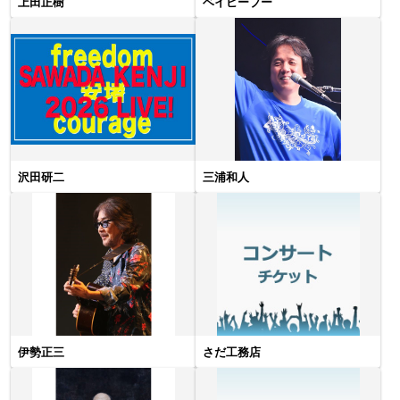
上田正樹
ベイビーブー
沢田研二
三浦和人
伊勢正三
さだ工務店