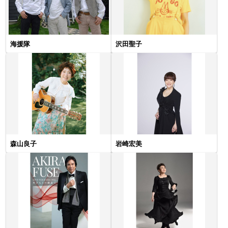
海援隊
沢田聖子
森山良子
岩崎宏美