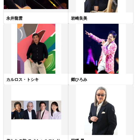
永井龍雲
岩崎良美
カルロス・トシキ
郷ひろみ