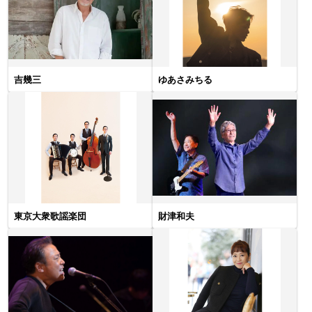
吉幾三
ゆあさみちる
東京大衆歌謡楽団
財津和夫