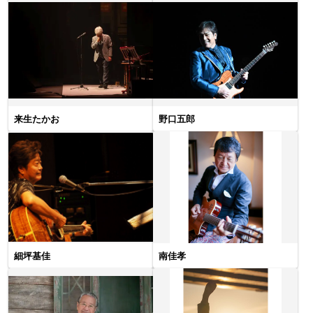
来生たかお
野口五郎
細坪基佳
南佳孝