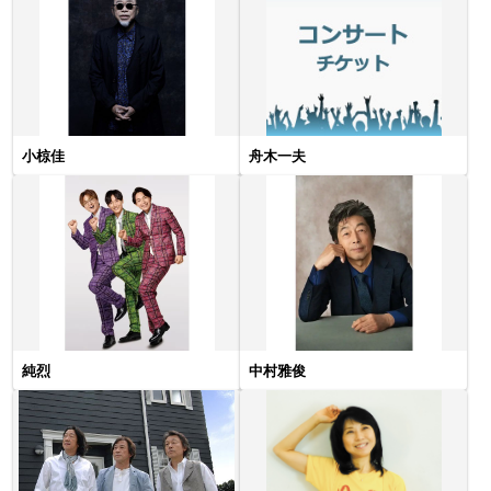
小椋佳
舟木一夫
純烈
中村雅俊