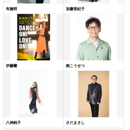
布施明
加藤登紀子
伊藤蘭
南こうせつ
八神純子
さだまさし