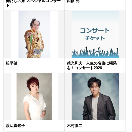
俺たちの旅 スペシャルコンサー
因幡 晃
ト
松平健
徳光和夫 人生の名曲に喝采
を！コンサート2026
渡辺真知子
木村徹二