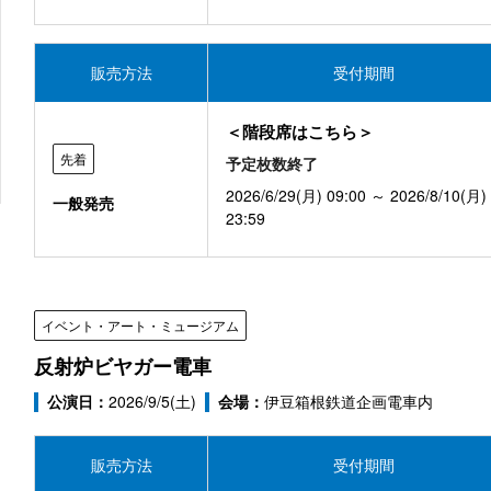
販売方法
受付期間
＜階段席はこちら＞
先着
予定枚数終了
2026/6/29(月) 09:00 ～ 2026/8/10(月)
一般発売
23:59
イベント・アート・ミュージアム
反射炉ビヤガー電車
公演日：
2026/9/5(土)
会場：
伊豆箱根鉄道企画電車内
販売方法
受付期間