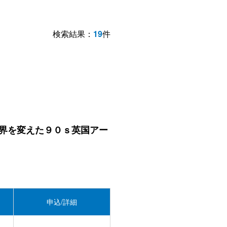
検索結果：
19
件
界を変えた９０ｓ英国アー
申込/詳細