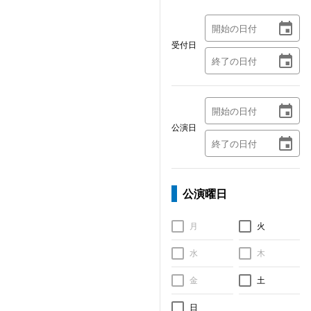
受付日
公演日
公演曜日
月
火
水
木
金
土
日