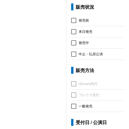
販売状況
発売前
本日発売
発売中
中止・払戻公演
販売方法
LEncore先行
プレリク先行
一般発売
受付日 / 公演日