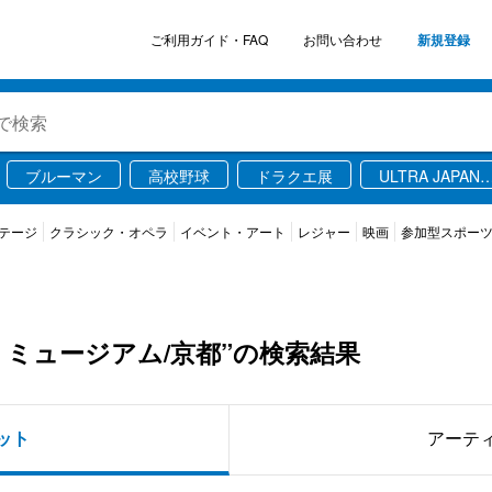
ご利用ガイド・FAQ
お問い合わせ
新規登録
ブルーマン
高校野球
ドラクエ展
ULTRA JAPAN
2026
信
テージ
クラシック・オペラ
イベント・アート
レジャー
映画
参加型スポー
・ミュージアム/京都”の検索結果
ット
アーテ