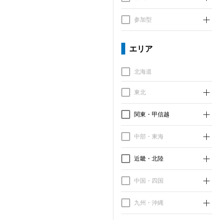
参加型
エリア
北海道
東北
関東・甲信越
中部・東海
近畿・北陸
中国・四国
九州・沖縄